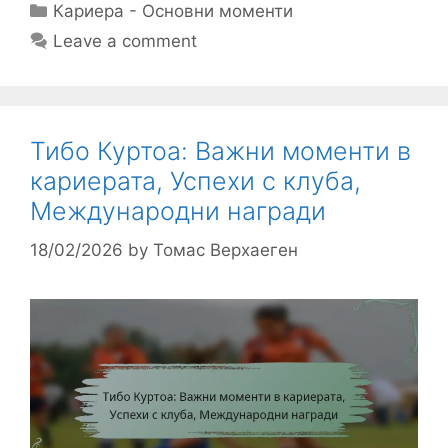
Categories
Кариера - Основни моменти
Leave a comment
Тибо Куртоа: Важни моменти в
кариерата, Успехи с клуба,
Международни награди
18/02/2026
by
Томас Верхаеген