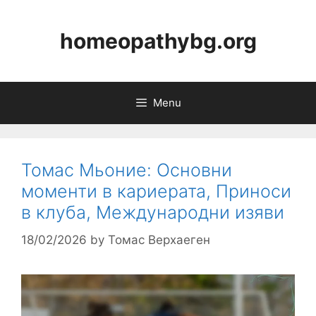
Skip
to
homeopathybg.org
content
Menu
Томас Мьоние: Основни
моменти в кариерата, Приноси
в клуба, Международни изяви
18/02/2026
by
Томас Верхаеген