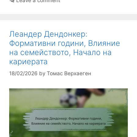
Leave a comment
Леандер Дендонкер:
Формативни години, Влияние
на семейството, Начало на
кариерата
18/02/2026
by
Томас Верхаеген