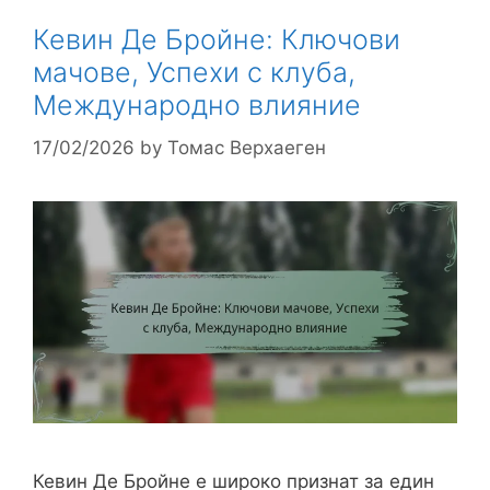
Кевин Де Бройне: Ключови
мачове, Успехи с клуба,
Международно влияние
17/02/2026
by
Томас Верхаеген
Кевин Де Бройне е широко признат за един