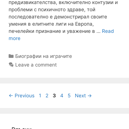
предизвикателства, включително контузии и
проблеми с психичното здраве, той
последователно е демонстрирал своите
умения в елитните лиги на Европа,
печелейки признание и уважение в …
Read
more
Categories
Биографии на играчите
Leave a comment
Page
Page
Page
Page
Page
←
Previous
1
2
3
4
5
Next
→