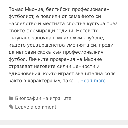
Томас Мьоние, белгийски професионален
футболист, е повлиян от семейното си
наследство и местната спортна култура през
своите формиращи години. Неговото
пътуване започва в младежки клубове,
където усъвършенства уменията си, преди
да направи скока към професионалния
футбол. Личните прозрения на Мьоние
отразяват неговите силни ценности и
вдъхновения, които играят значителна роля
както в характера му, така …
Read more
Categories
Биографии на играчите
Leave a comment