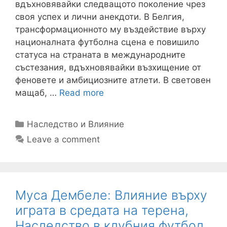
вдъхновявайки следващото поколение чрез
своя успех и лични анекдоти. В Белгия,
трансформационното му въздействие върху
националната футболна сцена е повишило
статуса на страната в международните
състезания, вдъхновявайки възхищение от
феновете и амбициозните атлети. В световен
мащаб, …
Read more
Categories
Наследство и Влияние
Leave a comment
Муса Дембеле: Влияние върху
играта в средата на терена,
Наследство в клубния футбол,