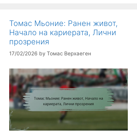
Томас Мьоние: Ранен живот,
Начало на кариерата, Лични
прозрения
17/02/2026
by
Томас Верхаеген