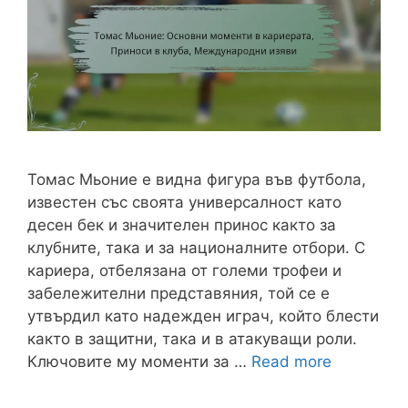
Томас Мьоние е видна фигура във футбола,
известен със своята универсалност като
десен бек и значителен принос както за
клубните, така и за националните отбори. С
кариера, отбелязана от големи трофеи и
забележителни представяния, той се е
утвърдил като надежден играч, който блести
както в защитни, така и в атакуващи роли.
Ключовите му моменти за …
Read more