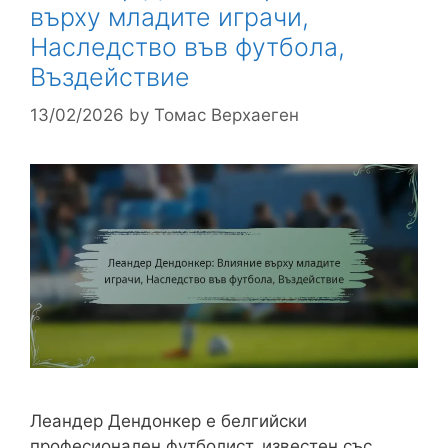
върху младите играчи,
Наследство във футбола,
Въздействие
13/02/2026
by
Томас Верхаеген
Леандер Дендонкер е белгийски
професионален футболист, известен със