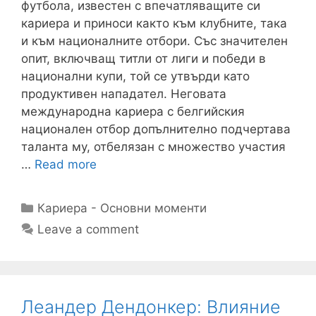
футбола, известен с впечатляващите си
кариера и приноси както към клубните, така
и към националните отбори. Със значителен
опит, включващ титли от лиги и победи в
национални купи, той се утвърди като
продуктивен нападател. Неговата
международна кариера с белгийския
национален отбор допълнително подчертава
таланта му, отбелязан с множество участия
…
Read more
Categories
Кариера - Основни моменти
Leave a comment
Леандер Дендонкер: Влияние