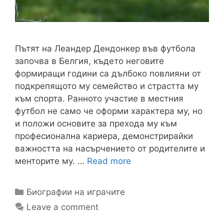
Пътят на Леандер Дендонкер във футбола
започва в Белгия, където неговите
формиращи години са дълбоко повлияни от
подкрепящото му семейство и страстта му
към спорта. Ранното участие в местния
футбол не само че оформи характера му, но
и положи основите за прехода му към
професионална кариера, демонстрирайки
важността на насърчението от родителите и
менторите му. …
Read more
Categories
Биографии на играчите
Leave a comment